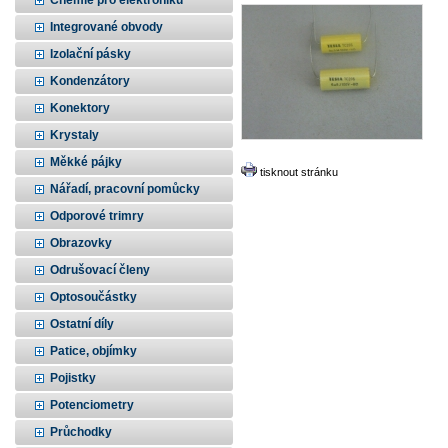
Chemie pro elektroniku
Integrované obvody
Izolační pásky
Kondenzátory
Konektory
Krystaly
Měkké pájky
tisknout stránku
Nářadí, pracovní pomůcky
Odporové trimry
Obrazovky
Odrušovací členy
Optosoučástky
Ostatní díly
Patice, objímky
Pojistky
Potenciometry
Průchodky