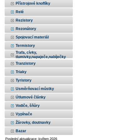
Přístrojové knoflíky
Relé
Rezistory
Rezonátory
Spojovací materiál
Termistory
Trafa, cívky,
tlumivky,napaječe,nabíječky
Tranzistory
Triaky
Tyristory
Usměrňovací můstky
Útlumové články
Vodiče, šňůry
Vypínače
Žárovky, doutnavky
Bazar
Poslední aktualizace: květen 2026