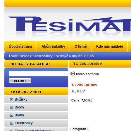
Úvodní strana
Akční nabídky
O firmě
Kde nás najdete
Úvodní strana
Kondenzátory
svitkové a impulsní
100V
TC 205 1U/100V
tisknout stránku
TC 205 1u/100V
1u/100V
Bužírky
Cena: 7,50 Kč
Diody
Diaky
Elektronky
Fotografie: