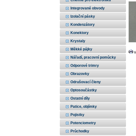
Chemie pro elektroniku
Integrované obvody
Izolační pásky
Kondenzátory
Konektory
Krystaly
Měkké pájky
t
Nářadí, pracovní pomůcky
Odporové trimry
Obrazovky
Odrušovací členy
Optosoučástky
Ostatní díly
Patice, objímky
Pojistky
Potenciometry
Průchodky