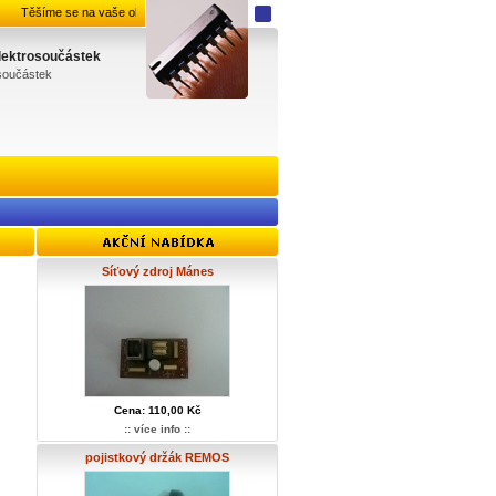
Těšíme se na vaše objednávky.
elektrosoučástek
osoučástek
Síťový zdroj Mánes
Cena: 110,00 Kč
:: více info ::
pojistkový držák REMOS