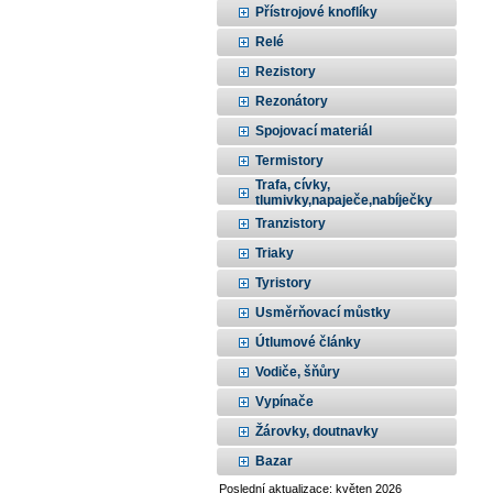
Přístrojové knoflíky
Relé
Rezistory
Rezonátory
Spojovací materiál
Termistory
Trafa, cívky,
tlumivky,napaječe,nabíječky
Tranzistory
Triaky
Tyristory
Usměrňovací můstky
Útlumové články
Vodiče, šňůry
Vypínače
Žárovky, doutnavky
Bazar
Poslední aktualizace: květen 2026