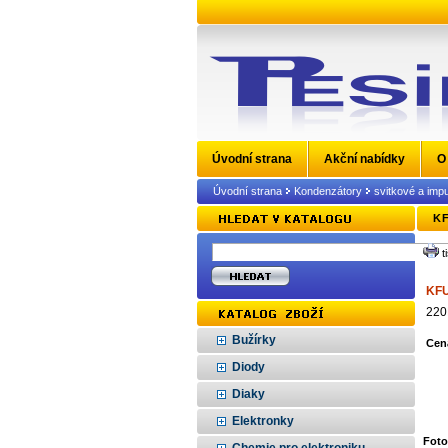
Úvodní strana
Akční nabídky
O
Úvodní strana
Kondenzátory
svitkové a impu
KF
t
KFU
220
Bužírky
Cen
Diody
Diaky
Elektronky
Foto