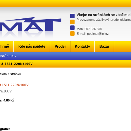
Vítejte na stránkách se zbožím 
Provozujeme zásilkový prodej elektr
Mob: 607 536 870
E-mail: pesimat@iol.cz
 firmě
Kde nás najdete
Prodej
Kontakty
Bazar
lsní
100V
U 1511 220N/100V
isknout stránku
 1511 220N/100V
N/100V
a: 4,80 Kč
grafie: