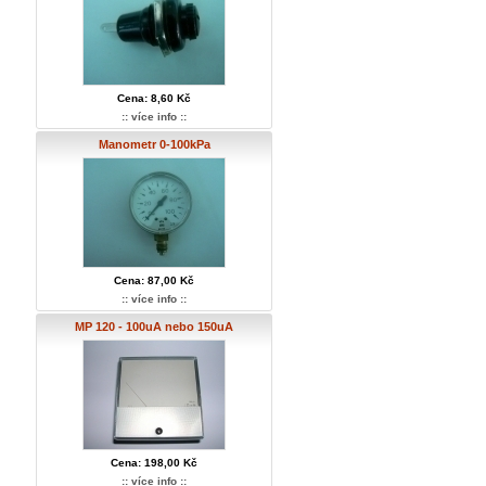
Cena: 8,60 Kč
:: více info ::
Manometr 0-100kPa
Cena: 87,00 Kč
:: více info ::
MP 120 - 100uA nebo 150uA
Cena: 198,00 Kč
:: více info ::