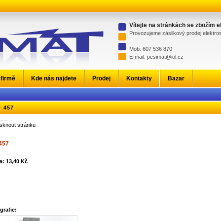
Vítejte na stránkách se zbožím 
Provozujeme zásilkový prodej elektr
Mob: 607 536 870
E-mail: pesimat@iol.cz
 firmě
Kde nás najdete
Prodej
Kontakty
Bazar
 457
isknout stránku
457
a: 13,40 Kč
grafie: