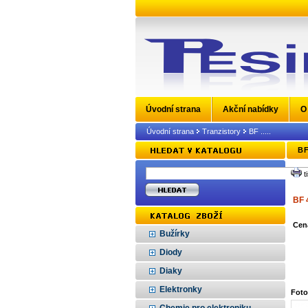
Úvodní strana
Akční nabídky
O
Úvodní strana
Tranzistory
BF .....
BF
t
BF 
Cen
Bužírky
Diody
Diaky
Elektronky
Foto