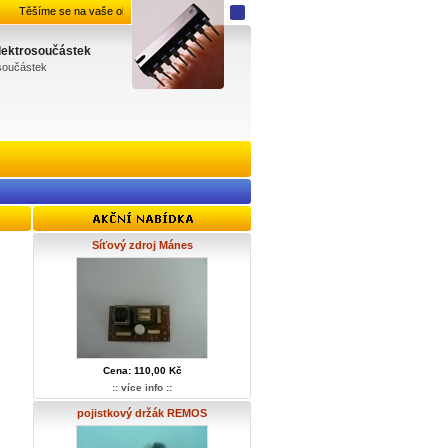
Těšíme se na vaše objednávky.
elektrosoučástek
osoučástek
Síťový zdroj Mánes
Cena: 110,00 Kč
:: více info ::
pojistkový držák REMOS