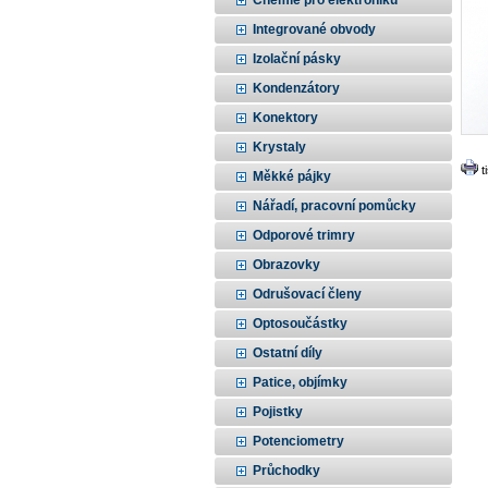
Chemie pro elektroniku
Integrované obvody
Izolační pásky
Kondenzátory
Konektory
Krystaly
t
Měkké pájky
Nářadí, pracovní pomůcky
Odporové trimry
Obrazovky
Odrušovací členy
Optosoučástky
Ostatní díly
Patice, objímky
Pojistky
Potenciometry
Průchodky