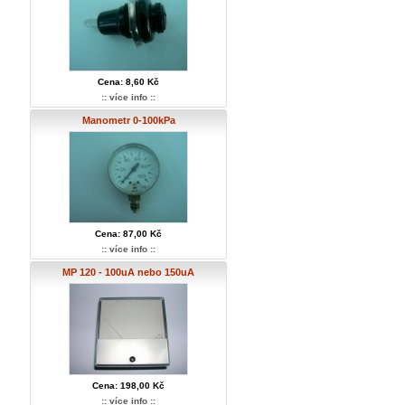
Cena: 8,60 Kč
:: více info ::
Manometr 0-100kPa
Cena: 87,00 Kč
:: více info ::
MP 120 - 100uA nebo 150uA
Cena: 198,00 Kč
:: více info ::