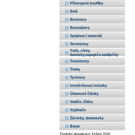
Přístrojové knoflíky
Relé
Rezistory
Rezonátory
Spojovací materiál
Termistory
Trafa, cívky,
tlumivky,napaječe,nabíječky
Tranzistory
Triaky
Tyristory
Usměrňovací můstky
Útlumové články
Vodiče, šňůry
Vypínače
Žárovky, doutnavky
Bazar
Poslední aktualizace: květen 2026