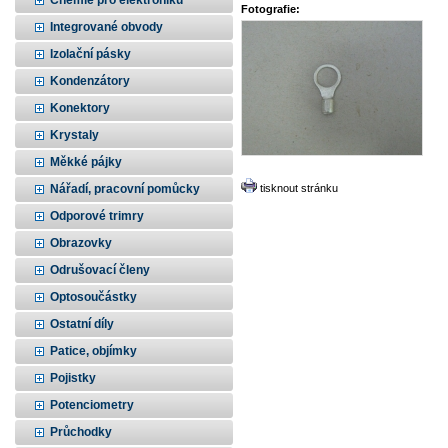
Chemie pro elektroniku
Fotografie:
Integrované obvody
Izolační pásky
Kondenzátory
Konektory
Krystaly
Měkké pájky
Nářadí, pracovní pomůcky
tisknout stránku
Odporové trimry
Obrazovky
Odrušovací členy
Optosoučástky
Ostatní díly
Patice, objímky
Pojistky
Potenciometry
Průchodky