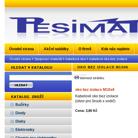
Úvodní strana
Akční nabídky
O firmě
Kde nás najdete
Úvodní strana
Spojovací materiál
kabelová oka
kabelová oka bez izolace
OKO BEZ IZOLACE M10X6
tisknout stránku
oko bez izolace M10x6
Kabelové oko bez izolace
(otvor pro šroub x vodič)
Bužírky
Cena: 3,80 Kč
Diody
Diaky
Elektronky