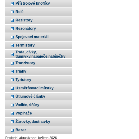
Přístrojové knoflíky
Relé
Rezistory
Rezonátory
Spojovací materiál
Termistory
Trafa, cívky,
tlumivky,napaječe,nabíječky
Tranzistory
Triaky
Tyristory
Usměrňovací můstky
Útlumové články
Vodiče, šňůry
Vypínače
Žárovky, doutnavky
Bazar
Poslední aktualizace: květen 2026