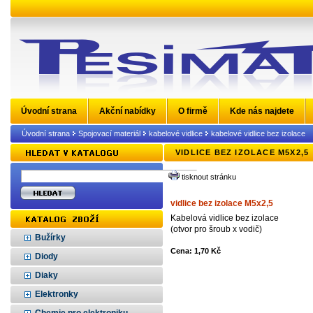
Úvodní strana
Akční nabídky
O firmě
Kde nás najdete
Úvodní strana
Spojovací materiál
kabelové vidlice
kabelové vidlice bez izolace
VIDLICE BEZ IZOLACE M5X2,5
tisknout stránku
vidlice bez izolace M5x2,5
Kabelová vidlice bez izolace
(otvor pro šroub x vodič)
Bužírky
Cena: 1,70 Kč
Diody
Diaky
Elektronky