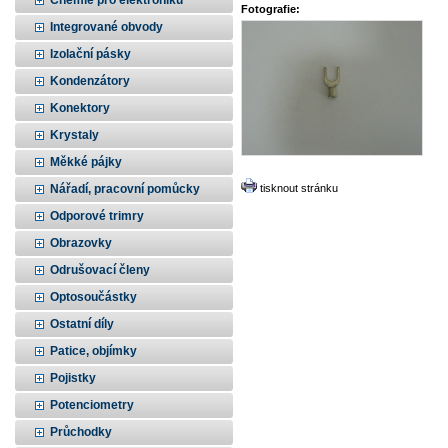
Chemie pro elektroniku
Fotografie:
Integrované obvody
Izolační pásky
Kondenzátory
Konektory
Krystaly
Měkké pájky
Nářadí, pracovní pomůcky
tisknout stránku
Odporové trimry
Obrazovky
Odrušovací členy
Optosoučástky
Ostatní díly
Patice, objímky
Pojistky
Potenciometry
Průchodky