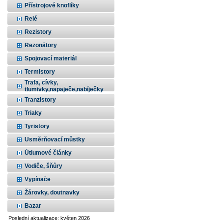
Přístrojové knoflíky
Relé
Rezistory
Rezonátory
Spojovací materiál
Termistory
Trafa, cívky,
tlumivky,napaječe,nabíječky
Tranzistory
Triaky
Tyristory
Usměrňovací můstky
Útlumové články
Vodiče, šňůry
Vypínače
Žárovky, doutnavky
Bazar
Poslední aktualizace: květen 2026