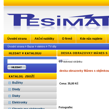
Úvodní strana
Akční nabídky
O firmě
Kde nás najdete
Úvodní strana
Bazar
elektro
TV díly
DESKA OBRAZOVKY MÁNES S
tisknout stránku
deska obrazovky Mánes s objímkou
Bužírky
Cena: 35,00 Kč
Diody
Diaky
Elektronky
Fotografie: