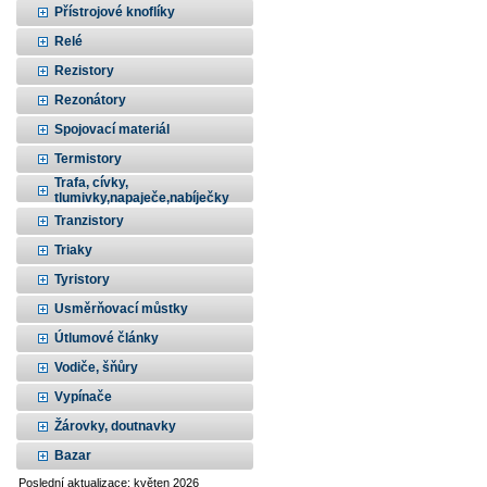
Přístrojové knoflíky
Relé
Rezistory
Rezonátory
Spojovací materiál
Termistory
Trafa, cívky,
tlumivky,napaječe,nabíječky
Tranzistory
Triaky
Tyristory
Usměrňovací můstky
Útlumové články
Vodiče, šňůry
Vypínače
Žárovky, doutnavky
Bazar
Poslední aktualizace: květen 2026