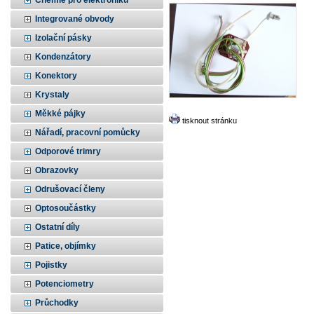
Chemie pro elektroniku
Integrované obvody
Izolační pásky
Kondenzátory
Konektory
Krystaly
Měkké pájky
tisknout stránku
Nářadí, pracovní pomůcky
Odporové trimry
Obrazovky
Odrušovací členy
Optosoučástky
Ostatní díly
Patice, objímky
Pojistky
Potenciometry
Průchodky