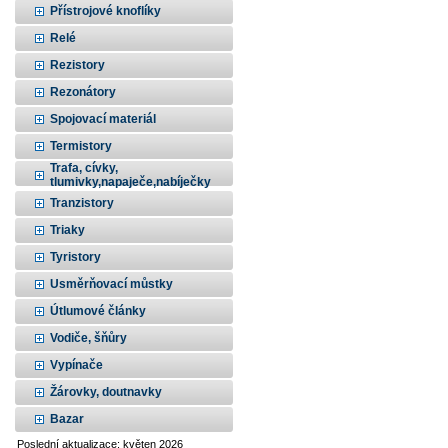
Přístrojové knoflíky
Relé
Rezistory
Rezonátory
Spojovací materiál
Termistory
Trafa, cívky,
tlumivky,napaječe,nabíječky
Tranzistory
Triaky
Tyristory
Usměrňovací můstky
Útlumové články
Vodiče, šňůry
Vypínače
Žárovky, doutnavky
Bazar
Poslední aktualizace: květen 2026