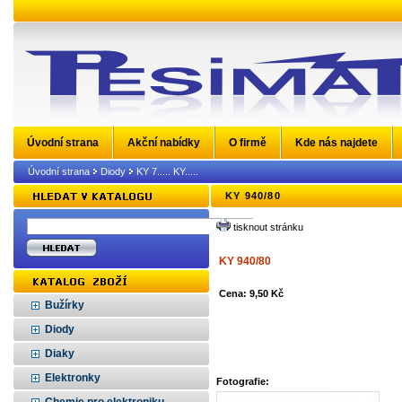
Úvodní strana
Akční nabídky
O firmě
Kde nás najdete
Úvodní strana
Diody
KY 7..... KY.....
KY 940/80
tisknout stránku
KY 940/80
Cena: 9,50 Kč
Bužírky
Diody
Diaky
Elektronky
Fotografie: