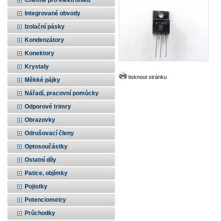
Chemie pro elektroniku
Integrované obvody
Izolační pásky
Kondenzátory
Konektory
Krystaly
tisknout stránku
Měkké pájky
Nářadí, pracovní pomůcky
Odporové trimry
Obrazovky
Odrušovací členy
Optosoučástky
Ostatní díly
Patice, objímky
Pojistky
Potenciometry
Průchodky