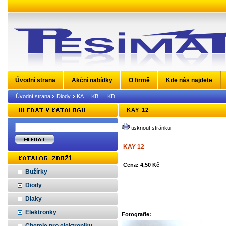
Úvodní strana
Akční nabídky
O firmě
Kde nás najdete
Úvodní strana
Diody
KA.... KB..... KD....
KAY 12
tisknout stránku
KAY 12
Cena: 4,50 Kč
Bužírky
Diody
Diaky
Elektronky
Fotografie: