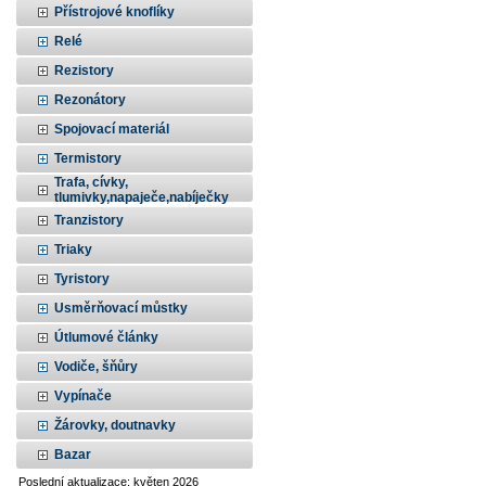
Přístrojové knoflíky
Relé
Rezistory
Rezonátory
Spojovací materiál
Termistory
Trafa, cívky,
tlumivky,napaječe,nabíječky
Tranzistory
Triaky
Tyristory
Usměrňovací můstky
Útlumové články
Vodiče, šňůry
Vypínače
Žárovky, doutnavky
Bazar
Poslední aktualizace: květen 2026