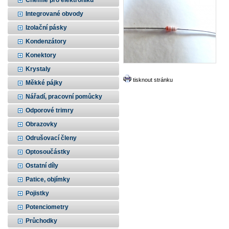
Chemie pro elektroniku
Integrované obvody
Izolační pásky
Kondenzátory
Konektory
Krystaly
tisknout stránku
Měkké pájky
Nářadí, pracovní pomůcky
Odporové trimry
Obrazovky
Odrušovací členy
Optosoučástky
Ostatní díly
Patice, objímky
Pojistky
Potenciometry
Průchodky