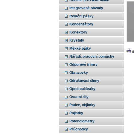
Chemie pro elektroniku
Integrované obvody
Izolační pásky
Kondenzátory
Konektory
Krystaly
Měkké pájky
t
Nářadí, pracovní pomůcky
Odporové trimry
Obrazovky
Odrušovací členy
Optosoučástky
Ostatní díly
Patice, objímky
Pojistky
Potenciometry
Průchodky