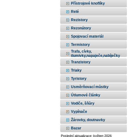
Přístrojové knoflíky
Relé
Rezistory
Rezonátory
Spojovací materiál
Termistory
Trafa, cívky,
tlumivky,napaječe,nabíječky
Tranzistory
Triaky
Tyristory
Usměrňovací můstky
Útlumové články
Vodiče, šňůry
Vypínače
Žárovky, doutnavky
Bazar
Poslední aktualizace: květen 2026