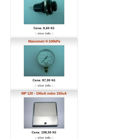
Cena: 8,60 Kč
:: více info ::
Manometr 0-100kPa
Cena: 87,00 Kč
:: více info ::
MP 120 - 100uA nebo 150uA
Cena: 198,00 Kč
:: více info ::