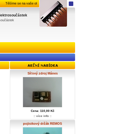
Těšíme se na vaše objednávky.
elektrosoučástek
osoučástek
Síťový zdroj Mánes
Cena: 110,00 Kč
:: více info ::
pojistkový držák REMOS