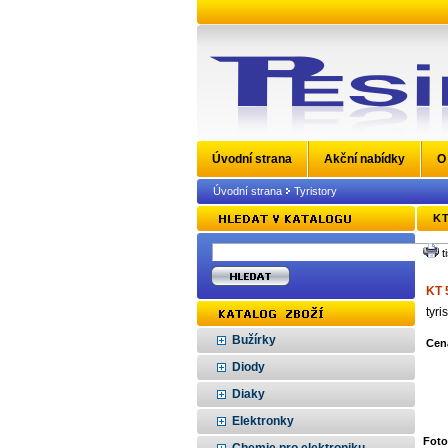
Úvodní strana
Akční nabídky
O
Úvodní strana
Tyristory
KT
t
KT 
tyr
Bužírky
Cen
Diody
Diaky
Elektronky
Foto