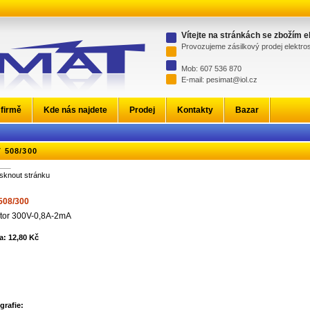
Vítejte na stránkách se zbožím 
Provozujeme zásilkový prodej elektr
Mob: 607 536 870
E-mail: pesimat@iol.cz
 firmě
Kde nás najdete
Prodej
Kontakty
Bazar
 508/300
isknout stránku
508/300
istor 300V-0,8A-2mA
a: 12,80 Kč
grafie: