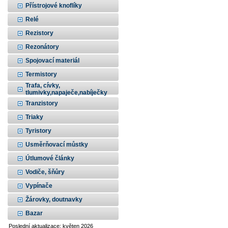
Přístrojové knoflíky
Relé
Rezistory
Rezonátory
Spojovací materiál
Termistory
Trafa, cívky,
tlumivky,napaječe,nabíječky
Tranzistory
Triaky
Tyristory
Usměrňovací můstky
Útlumové články
Vodiče, šňůry
Vypínače
Žárovky, doutnavky
Bazar
Poslední aktualizace: květen 2026