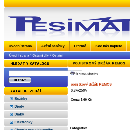
Úvodní strana
Akční nabídky
O firmě
Kde nás najdete
Úvodní strana
Ostatní díly
Ostatní
POJISTKOVÝ DRŽÁK REMOS
tisknout stránku
pojistkový držák REMOS
6,3A/250V
Bužírky
Cena: 8,60 Kč
Diody
Diaky
Elektronky
Fotografie: