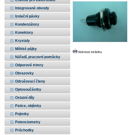
Chemie pro elektroniku
Integrované obvody
Izolační pásky
Kondenzátory
Konektory
Krystaly
Měkké pájky
tisknout stránku
Nářadí, pracovní pomůcky
Odporové trimry
Obrazovky
Odrušovací členy
Optosoučástky
Ostatní díly
Patice, objímky
Pojistky
Potenciometry
Průchodky