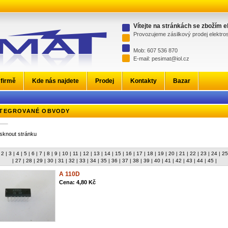
Vítejte na stránkách se zbožím 
Provozujeme zásilkový prodej elektr
Mob: 607 536 870
E-mail: pesimat@iol.cz
 firmě
Kde nás najdete
Prodej
Kontakty
Bazar
NTEGROVANÉ OBVODY
isknout stránku
2 |
3 |
4 |
5 |
6 |
7 |
8 |
9 |
10 |
11 |
12 |
13 |
14 |
15 |
16 |
17 |
18 |
19 |
20 |
21 |
22 |
23 |
24 |
25
|
27 |
28 |
29 |
30 |
31 |
32 |
33 |
34 |
35 |
36 |
37 |
38 |
39 |
40 |
41 |
42 |
43 |
44 |
45 |
A 110D
Cena: 4,80 Kč