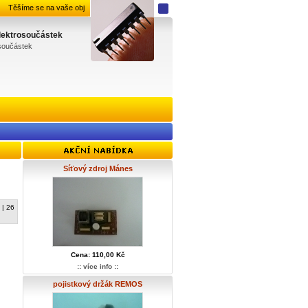
Těšíme se na vaše objednávky.
elektrosoučástek
osoučástek
Síťový zdroj Mánes
 |
26
Cena: 110,00 Kč
:: více info ::
pojistkový držák REMOS