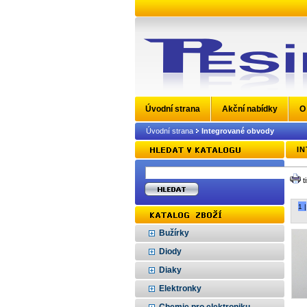
Úvodní strana
Akční nabídky
O
Úvodní strana
Integrované obvody
I
t
1 |
Bužírky
Diody
Diaky
Elektronky