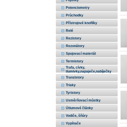
Pojistky
Potenciometry
Průchodky
Přístrojové knoflíky
Relé
Rezistory
Rezonátory
Spojovací materiál
Termistory
Trafa, cívky,
tlumivky,napaječe,nabíječky
Tranzistory
Triaky
Tyristory
Usměrňovací můstky
Útlumové články
Vodiče, šňůry
Vypínače