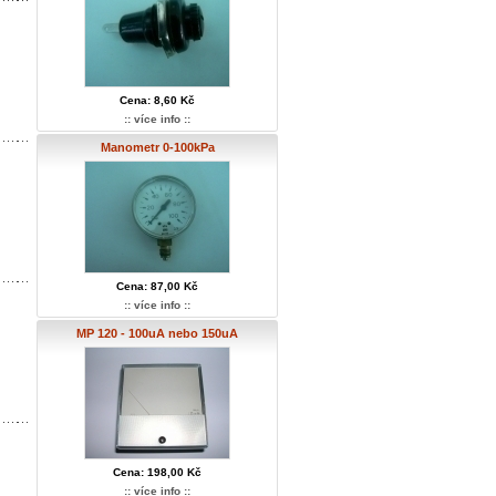
Cena: 8,60 Kč
:: více info ::
Manometr 0-100kPa
Cena: 87,00 Kč
:: více info ::
MP 120 - 100uA nebo 150uA
Cena: 198,00 Kč
:: více info ::