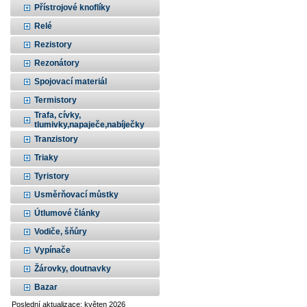
Přístrojové knoflíky
Relé
Rezistory
Rezonátory
Spojovací materiál
Termistory
Trafa, cívky,
tlumivky,napaječe,nabíječky
Tranzistory
Triaky
Tyristory
Usměrňovací můstky
Útlumové články
Vodiče, šňůry
Vypínače
Žárovky, doutnavky
Bazar
Poslední aktualizace: květen 2026