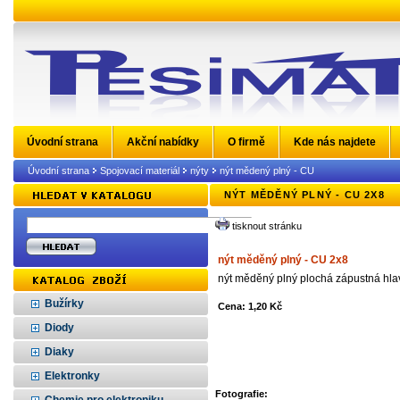
Úvodní strana
Akční nabídky
O firmě
Kde nás najdete
Úvodní strana
Spojovací materiál
nýty
nýt mědený plný - CU
NÝT MĚDĚNÝ PLNÝ - CU 2X8
tisknout stránku
nýt měděný plný - CU 2x8
nýt měděný plný plochá zápustná hla
Bužírky
Cena: 1,20 Kč
Diody
Diaky
Elektronky
Fotografie: