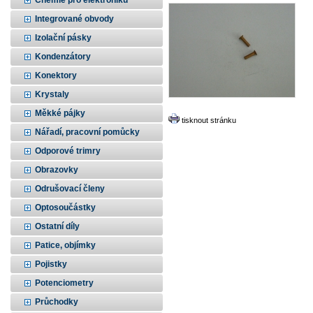
Chemie pro elektroniku
Integrované obvody
Izolační pásky
Kondenzátory
Konektory
Krystaly
Měkké pájky
tisknout stránku
Nářadí, pracovní pomůcky
Odporové trimry
Obrazovky
Odrušovací členy
Optosoučástky
Ostatní díly
Patice, objímky
Pojistky
Potenciometry
Průchodky