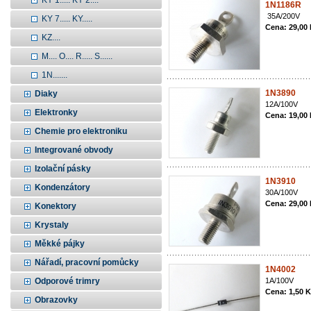
KY 1..... KY 2....
1N1186R
35A/200V
KY 7..... KY.....
Cena: 29,00
KZ....
M.... O.... R..... S......
1N.......
1N3890
Diaky
12A/100V
Elektronky
Cena: 19,00
Chemie pro elektroniku
Integrované obvody
Izolační pásky
1N3910
Kondenzátory
30A/100V
Cena: 29,00
Konektory
Krystaly
Měkké pájky
Nářadí, pracovní pomůcky
1N4002
Odporové trimry
1A/100V
Cena: 1,50 
Obrazovky