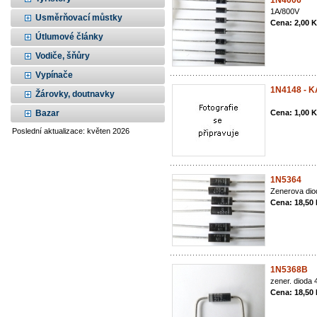
1N4006
1A/800V
Usměrňovací můstky
Cena: 2,00 
Útlumové články
Vodiče, šňůry
Vypínače
1N4148 - K
Žárovky, doutnavky
Bazar
Cena: 1,00 
Poslední aktualizace: květen 2026
1N5364
Zenerova di
Cena: 18,50
1N5368B
zener. dioda
Cena: 18,50