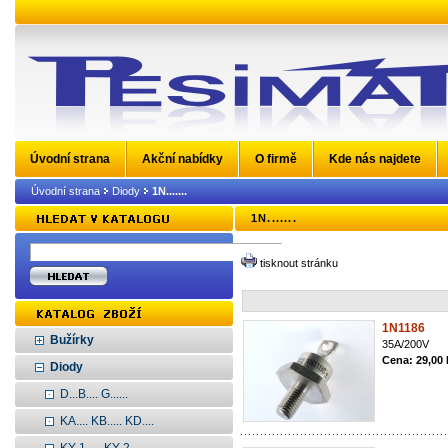
Úvodní strana
Akční nabídky
O firmě
Kde nás najdete
Úvodní strana
Diody
1N.......
1N.......
tisknout stránku
1N1186
Bužírky
35A/200V
Cena: 29,00
Diody
D...B.... G......
KA.... KB..... KD....