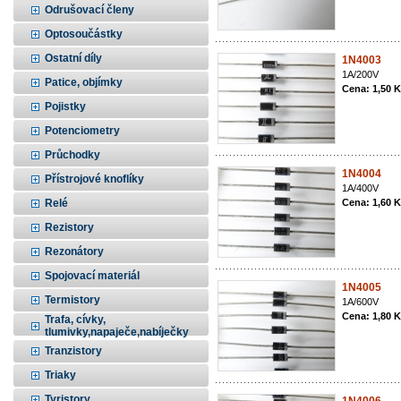
Odrušovací členy
Optosoučástky
Ostatní díly
1N4003
1A/200V
Patice, objímky
Cena: 1,50 
Pojistky
Potenciometry
Průchodky
1N4004
Přístrojové knoflíky
1A/400V
Relé
Cena: 1,60 
Rezistory
Rezonátory
Spojovací materiál
1N4005
Termistory
1A/600V
Cena: 1,80 
Trafa, cívky,
tlumivky,napaječe,nabíječky
Tranzistory
Triaky
Tyristory