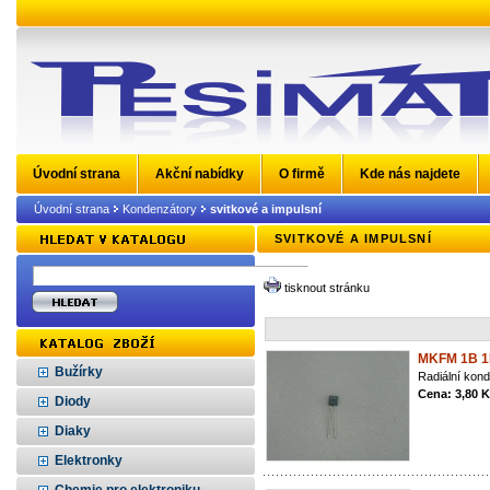
Úvodní strana
Akční nabídky
O firmě
Kde nás najdete
Úvodní strana
Kondenzátory
svitkové a impulsní
SVITKOVÉ A IMPULSNÍ
tisknout stránku
MKFM 1B 1
Bužírky
Radiální kon
Cena: 3,80 
Diody
Diaky
Elektronky