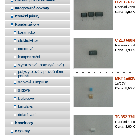
Chemie pro elektroniku
C 213 - 63V
Radiální kon
Integrované obvody
Cena: 4,90 
Izolační pásky
Kondenzátory
keramické
C 213 680N
elektrolytické
Radiální kon
motorové
Cena: 7,90 
kompenzační
styroflexové (polystyrénové)
polystyrolové v pravoúhlém
pouzdru
MKT 1u/63
svitkové a impulsní
1u/63V
Cena: 8,50 
slídové
krabicové
tantalové
dolaďovací
TC 352 330
Radiální kon
Konektory
Cena: 3,00 
Krystaly