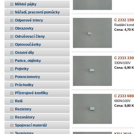
Měkké pájky
Nářadí, pracovní pomůcky
C 2332 150
Odporové trimry
Radiální kon
Obrazovky
Cena: 4,70 
Odrušovací členy
Optosoučástky
Ostatní díly
C 2333 330
Patice, objímky
330N/100V
Cena: 6,90 
Pojistky
Potenciometry
Průchodky
Přístrojové knoflíky
C 2333 680
Relé
680N/100V
Cena: 9,80 
Rezistory
Rezonátory
Spojovací materiál
Termistory