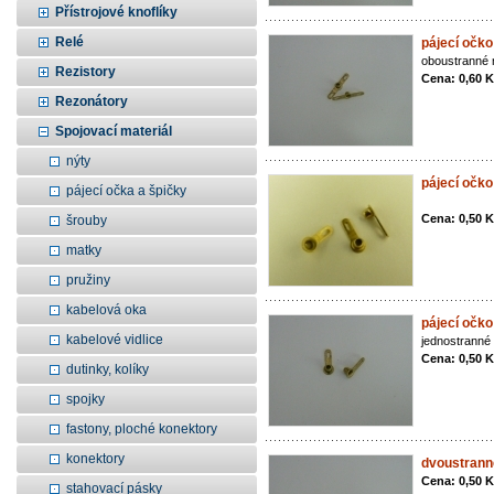
Přístrojové knoflíky
Relé
pájecí očko
oboustranné 
Rezistory
Cena: 0,60 
Rezonátory
Spojovací materiál
nýty
pájecí očk
pájecí očka a špičky
Cena: 0,50 
šrouby
matky
pružiny
kabelová oka
pájecí očko
kabelové vidlice
jednostranné
Cena: 0,50 
dutinky, kolíky
spojky
fastony, ploché konektory
konektory
dvoustrann
Cena: 0,50 
stahovací pásky