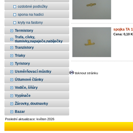
ozdobné podložky
spona na hadici
kryty na fastony
spojka TA 
Termistory
Cena: 0,10 
Trafa, cívky,
tlumivky,napaječe,nabíječky
Tranzistory
Triaky
Tyristory
Usměrňovací můstky
tisknout stránku
Útlumové články
Vodiče, šňůry
Vypínače
Žárovky, doutnavky
Bazar
Poslední aktualizace: květen 2026