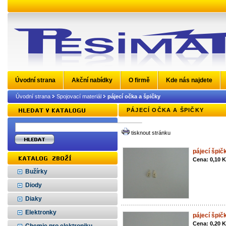
Úvodní strana
Akční nabídky
O firmě
Kde nás najdete
Úvodní strana
Spojovací materiál
pájecí očka a špičky
PÁJECÍ OČKA A ŠPIČKY
tisknout stránku
pájecí špič
Cena: 0,10 
Bužírky
Diody
Diaky
Elektronky
pájecí špič
Cena: 0,20 