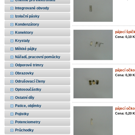
Chemie pro elektroniku
Integrované obvody
Izolační pásky
Kondenzátory
pájecí špi
Konektory
Cena: 0,10 
Krystaly
Měkké pájky
Nářadí, pracovní pomůcky
Odporové trimry
pájecí očk
Obrazovky
Cena: 0,30 
Odrušovací členy
Optosoučástky
Ostatní díly
Patice, objímky
pájecí očko
Cena: 0,20 
Pojistky
Potenciometry
Průchodky