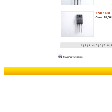
2 SK 1460
Cena: 65,00
1 |
2 |
3 |
4 |
5 |
6 |
7 |
8 |
9
tisknout stránku