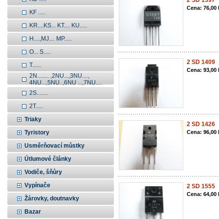
2 SD 1397
Cena: 76,00
KF .....
KR....KS... KT.... KU.....
H....,MJ.... MP.....
O... S.....
2 SD 1409
T......
Cena: 93,00
2N........ ,2NU...,3NU....,
4NU...,5NU..,6NU ...,7NU....
2S........
2T.....
Triaky
2 SD 1426
Tyristory
Cena: 96,00
Usměrňovací můstky
Útlumové články
Vodiče, šňůry
Vypínače
2 SD 1555
Cena: 64,00
Žárovky, doutnavky
Bazar