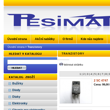
Úvodní strana
Akční nabídky
O firmě
Kde nás najdete
Úvodní strana
Tranzistory
TRANZISTORY
tisknout stránku
1 |
2 |
3 |
4 |
5 |
6 |
7 |
8 |
9
2 SC 4747
Bužírky
Cena: 99,00
Diody
Diaky
Elektronky