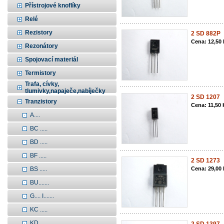
Přístrojové knoflíky
Relé
Rezistory
2 SD 882P
Cena: 12,50
Rezonátory
Spojovací materiál
Termistory
Trafa, cívky,
tlumivky,napaječe,nabíječky
2 SD 1207
Tranzistory
Cena: 11,50 
A....
BC .....
BD .....
BF .....
2 SD 1273
BS .....
Cena: 29,00
BU.......
G.... I.......
KC .....
KD .....