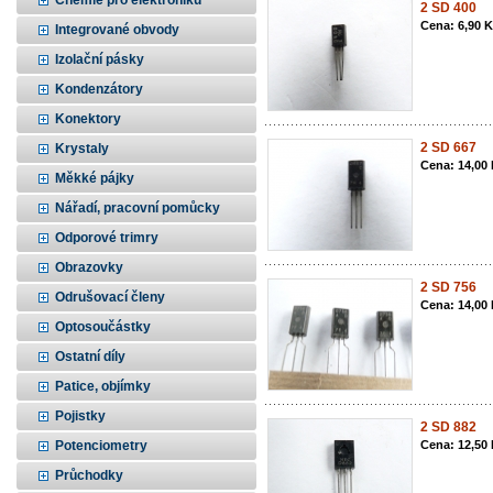
Chemie pro elektroniku
2 SD 400
Cena: 6,90 
Integrované obvody
Izolační pásky
Kondenzátory
Konektory
2 SD 667
Krystaly
Cena: 14,00
Měkké pájky
Nářadí, pracovní pomůcky
Odporové trimry
Obrazovky
2 SD 756
Odrušovací členy
Cena: 14,00
Optosoučástky
Ostatní díly
Patice, objímky
Pojistky
2 SD 882
Potenciometry
Cena: 12,50
Průchodky