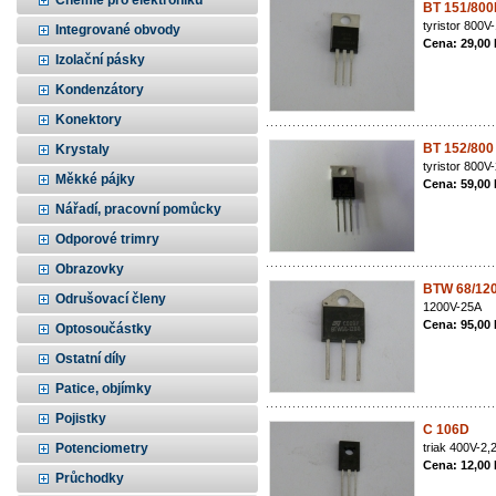
Chemie pro elektroniku
BT 151/80
tyristor 800
Integrované obvody
Cena: 29,00
Izolační pásky
Kondenzátory
Konektory
BT 152/800
Krystaly
tyristor 800
Měkké pájky
Cena: 59,00
Nářadí, pracovní pomůcky
Odporové trimry
Obrazovky
BTW 68/12
Odrušovací členy
1200V-25A
Cena: 95,00
Optosoučástky
Ostatní díly
Patice, objímky
Pojistky
C 106D
Potenciometry
triak 400V-2
Cena: 12,00
Průchodky