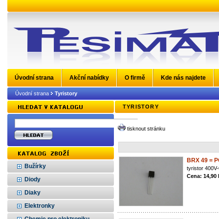
Úvodní strana
Akční nabídky
O firmě
Kde nás najdete
Úvodní strana
Tyristory
TYRISTORY
tisknout stránku
BRX 49 = 
Bužírky
tyristor 400
Cena: 14,90
Diody
Diaky
Elektronky