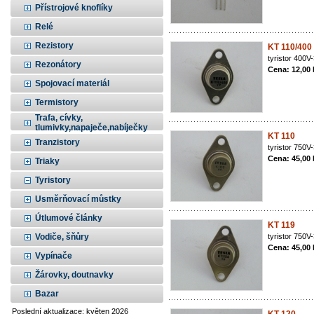
Přístrojové knoflíky
Relé
Rezistory
KT 110/400
tyristor 400
Rezonátory
Cena: 12,00
Spojovací materiál
Termistory
Trafa, cívky,
tlumivky,napaječe,nabíječky
KT 110
Tranzistory
tyristor 750
Cena: 45,00
Triaky
Tyristory
Usměrňovací můstky
Útlumové články
KT 119
Vodiče, šňůry
tyristor 750
Cena: 45,00
Vypínače
Žárovky, doutnavky
Bazar
Poslední aktualizace: květen 2026