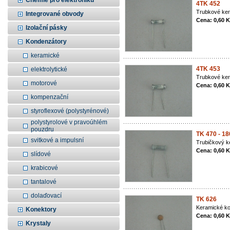
Chemie pro elektroniku
4TK 452
Trubkové ke
Integrované obvody
Cena: 0,60 
Izolační pásky
Kondenzátory
keramické
4TK 453
elektrolytické
Trubkové ke
motorové
Cena: 0,60 
kompenzační
styroflexové (polystyrénové)
polystyrolové v pravoúhlém
pouzdru
TK 470 - 18
svitkové a impulsní
Trubičkový k
Cena: 0,60 
slídové
krabicové
tantalové
dolaďovací
TK 626
Keramické ko
Konektory
Cena: 0,60 
Krystaly