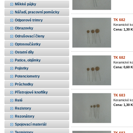
Měkké pájky
Nářadí, pracovní pomůcky
TK 682
Odporové trimry
Keramické ko
Obrazovky
Cena: 1,30 
Odrušovací členy
Optosoučástky
Ostatní díly
TK 682
Patice, objímky
Keramické ko
Cena: 0,60 
Pojistky
Potenciometry
Průchodky
Přístrojové knoflíky
TK 683
Relé
Keramické ko
Cena: 1,30 
Rezistory
Rezonátory
Spojovací materiál
Termistory