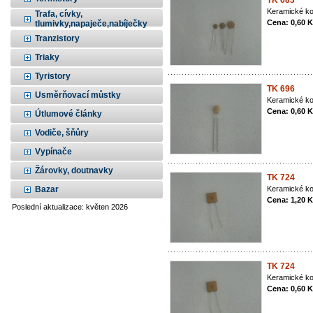
TK 683
Keramické ko
Trafa, cívky,
Cena: 0,60 
tlumivky,napaječe,nabíječky
Tranzistory
Triaky
Tyristory
TK 696
Usměrňovací můstky
Keramické ko
Cena: 0,60 
Útlumové články
Vodiče, šňůry
Vypínače
Žárovky, doutnavky
TK 724
Bazar
Keramické ko
Cena: 1,20 
Poslední aktualizace: květen 2026
TK 724
Keramické ko
Cena: 0,60 