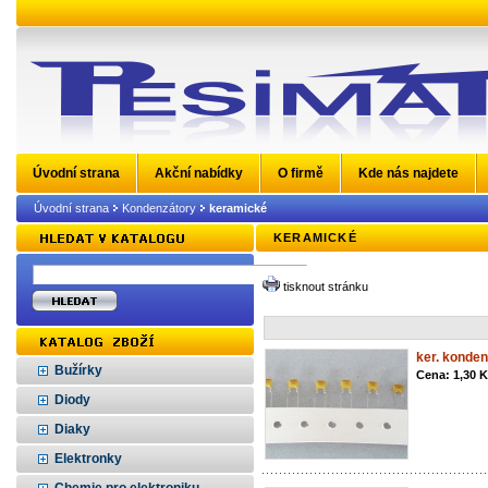
Úvodní strana
Akční nabídky
O firmě
Kde nás najdete
Úvodní strana
Kondenzátory
keramické
KERAMICKÉ
tisknout stránku
ker. konde
Bužírky
Cena: 1,30 
Diody
Diaky
Elektronky