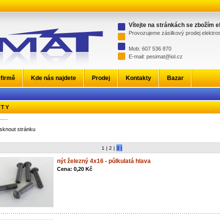
Vítejte na stránkách se zbožím 
Provozujeme zásilkový prodej elektr
Mob: 607 536 870
E-mail: pesimat@iol.cz
 firmě
Kde nás najdete
Prodej
Kontakty
Bazar
ÝTY
isknout stránku
1 |
2 |
3 |
nýt železný 4x16 - půlkulatá hlava
Cena: 0,20 Kč