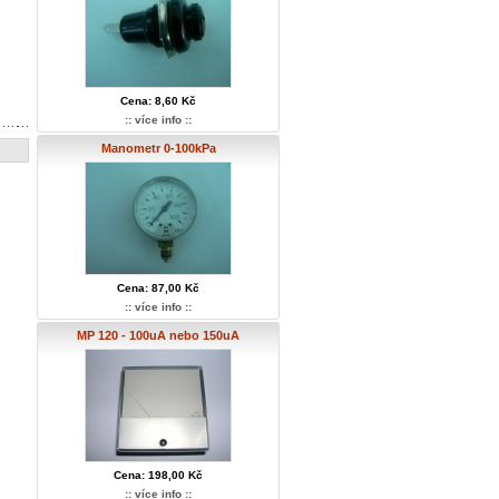
Cena: 8,60 Kč
:: více info ::
Manometr 0-100kPa
Cena: 87,00 Kč
:: více info ::
MP 120 - 100uA nebo 150uA
Cena: 198,00 Kč
:: více info ::