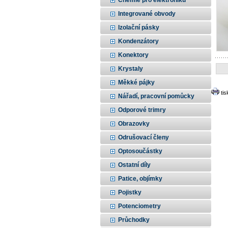
Chemie pro elektroniku
Integrované obvody
Izolační pásky
Kondenzátory
Konektory
Krystaly
Měkké pájky
ti
Nářadí, pracovní pomůcky
Odporové trimry
Obrazovky
Odrušovací členy
Optosoučástky
Ostatní díly
Patice, objímky
Pojistky
Potenciometry
Průchodky