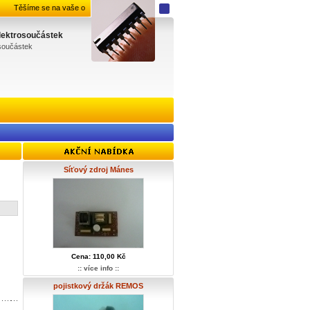
Těšíme se na vaše objednávky.
elektrosoučástek
osoučástek
Síťový zdroj Mánes
Cena: 110,00 Kč
:: více info ::
pojistkový držák REMOS