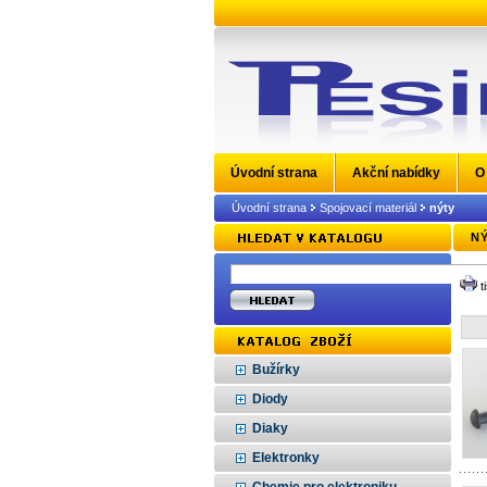
Úvodní strana
Akční nabídky
O
Úvodní strana
Spojovací materiál
nýty
N
t
Bužírky
Diody
Diaky
Elektronky