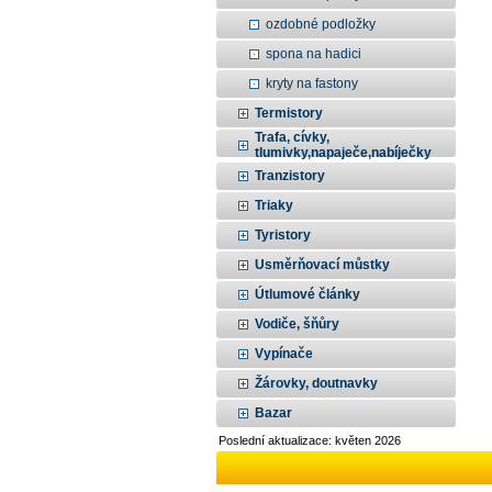
ozdobné podložky
spona na hadici
kryty na fastony
Termistory
Trafa, cívky,
tlumivky,napaječe,nabíječky
Tranzistory
Triaky
Tyristory
Usměrňovací můstky
Útlumové články
Vodiče, šňůry
Vypínače
Žárovky, doutnavky
Bazar
Poslední aktualizace: květen 2026